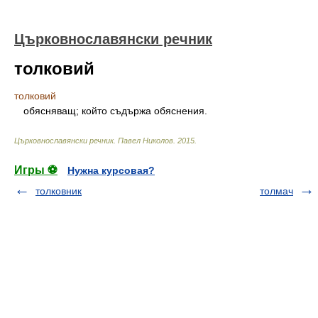
Църковнославянски речник
толковий
толковий
обясняващ; който съдържа обяснения.
Църковнославянски речник
.
Павел Николов
.
2015
.
Игры ⚽
Нужна курсовая?
толковник
толмач