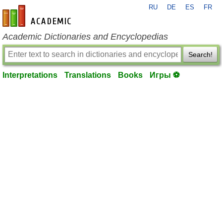
RU
DE
ES
FR
en-academic.com
Academic Dictionaries and Encyclopedias
Search!
Interpretations
Translations
Books
Игры ⚽